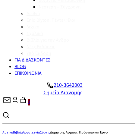
Βυζάντιο – Μεσαιωνική
Νεότερη – Σύγχρονη
Διεθνή
Enid Blyton, Πέντε Φίλοι
Λεξικά
Σχολικά
Βιβλία για την Άνδρο
Νέες Εκδόσεις
Υπό Έκδοση
ΓΙΑ ΔΙΔΑΣΚΟΝΤΕΣ
BLOG
ΕΠΙΚΟΙΝΩΝΙΑ
210-3642003
Σημεία Διανομής
0
Αρχική
Βιβλία
Λογοτεχνία
Σύρτις
Δημήτρης Αρμάος: Πρόσωπο και Έργο