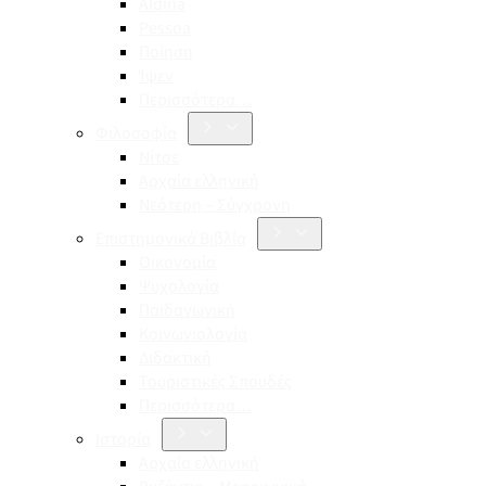
Aldina
Pessoa
Ποίηση
Ίψεν
Περισσότερα…
Φιλοσοφία
Νίτσε
Αρχαία ελληνική
Νεότερη – Σύγχρονη
Επιστημονικά Βιβλία
Οικονομία
Ψυχολογία
Παιδαγωγική
Κοινωνιολογία
Διδακτική
Τουριστικές Σπουδές
Περισσότερα…
Ιστορία
Αρχαία ελληνική