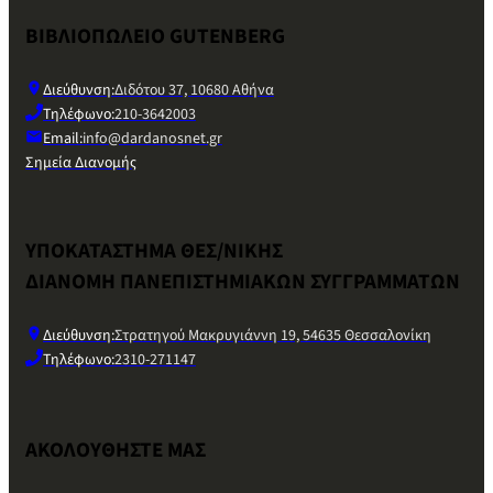
ΒΙΒΛΙΟΠΩΛΕΙΟ GUTENBERG
Διεύθυνση:
Διδότου 37, 10680 Αθήνα
Τηλέφωνο:
210-3642003
Email:
info@dardanosnet.gr
Σημεία Διανομής
ΥΠΟΚΑΤΑΣΤΗΜΑ ΘΕΣ/ΝΙΚΗΣ
ΔΙΑΝΟΜΗ ΠΑΝΕΠΙΣΤΗΜΙΑΚΩΝ ΣΥΓΓΡΑΜΜΑΤΩΝ
Διεύθυνση:
Στρατηγού Μακρυγιάννη 19, 54635 Θεσσαλονίκη
Τηλέφωνο:
2310-271147
ΑΚΟΛΟΥΘΗΣΤΕ ΜΑΣ