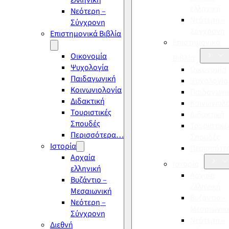
ελληνική
ελληνική
Νεότερη –
Νεότερη –
Σύγχρονη
Σύγχρονη
Επιστημονικά Βιβλία
Επιστημονικά
Οικονομία
Βιβλία
Ψυχολογία
Οικονομία
Παιδαγωγική
Ψυχολογία
Κοινωνιολογία
Παιδαγωγι
Διδακτική
Κοινωνιολ
Τουριστικές
Διδακτική
Σπουδές
Τουριστικέ
Περισσότερα…
Σπουδές
Ιστορία
Περισσότ
Αρχαία
Ιστορία
ελληνική
Αρχαία
Βυζάντιο –
ελληνική
Μεσαιωνική
Βυζάντιο –
Νεότερη –
Μεσαιωνικ
Σύγχρονη
Νεότερη –
Διεθνή