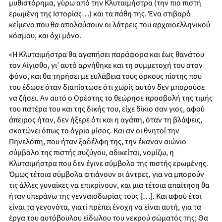
μυθιστόρημα, γύρω από την Κλυταιμήστρα (την πιο πιστή
ερωμένη της Ιστορίας…) και τα πάθη της. Ένα στιβαρό
κείμενο που θα απολαύσουν οι λάτρεις του αρχαιοελληνικού
κόσμου, και όχι μόνο.
«Η Κλυταιμήστρα θα αγαπήσει παράφορα και έως θανάτου
τον Αίγισθο, γι’ αυτό αρνήθηκε και τη συμμετοχή του στον
φόνο, και θα τηρήσει με ευλάβεια τους όρκους πίστης που
του έδωσε όταν διαπίστωσε ότι χωρίς αυτόν δεν μπορούσε
να ζήσει. Αν αυτό ο Ορέστης το θεώρησε προσβολή της τιμής
του πατέρα του και της δικής του, είχε δίκιο σαν γιος, αφού
άπειρος ήταν, δεν ήξερε ότι και η αγάπη, όταν τη βλάψεις,
σκοτώνει όπως το άγριο μίσος. Και αν οι θνητοί την
Πηνελόπη, που ήταν ξαδέλφη της, την έκαναν αιώνιο
σύμβολο της πιστής συζύγου, αδικείται, νομίζω, η
Κλυταιμήστρα που δεν έγινε σύμβολο της πιστής ερωμένης.
Όμως τέτοια σύμβολα φτιάνουν οι άντρες, για να μπορούν
τις άλλες γυναίκες να επικρίνουν, και μια τέτοια απαίτηση θα
ήταν υπεράνω της γενναιοδωρίας τους […]. Και αφού έτσι
είναι τα γεγονότα, γιατί πρέπει ένοχη να είναι αυτή, για τα
έργα του αυτόβουλου είδωλου του νεκρού σώματός της; Θα