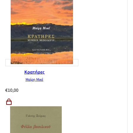
Κρατήρες
Μαίρη Μικέ
€
10,00