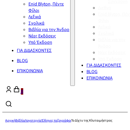
Σύγχρονη
Enid Blyton, Πέντε
Διεθνή
Φίλοι
Enid Blyton, Πέν
Λεξικά
Φίλοι
Σχολικά
Λεξικά
Βιβλία για την Άνδρο
Σχολικά
Νέες Εκδόσεις
Βιβλία για την
Υπό Έκδοση
Άνδρο
ΓΙΑ ΔΙΔΑΣΚΟΝΤΕΣ
Νέες Εκδόσεις
Υπό Έκδοση
BLOG
ΓΙΑ ΔΙΔΑΣΚΟΝΤΕΣ
ΕΠΙΚΟΙΝΩΝΙΑ
BLOG
ΕΠΙΚΟΙΝΩΝΙΑ
0
Αρχική
Βιβλία
Λογοτεχνία
Έλληνες πεζογράφοι
Το Δίχτυ της Κλυταιμήστρας