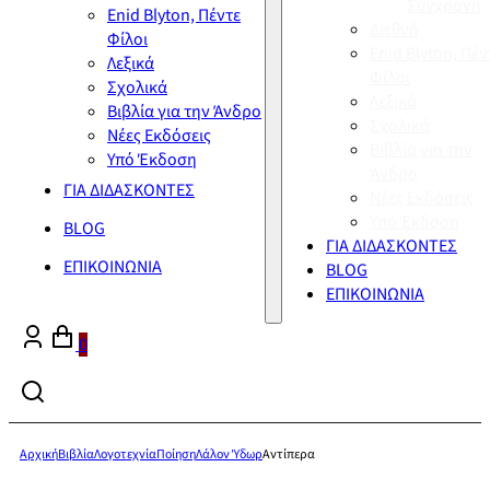
Σύγχρονη
Enid Blyton, Πέντε
Διεθνή
Φίλοι
Enid Blyton, Πέν
Λεξικά
Φίλοι
Σχολικά
Λεξικά
Βιβλία για την Άνδρο
Σχολικά
Νέες Εκδόσεις
Βιβλία για την
Υπό Έκδοση
Άνδρο
ΓΙΑ ΔΙΔΑΣΚΟΝΤΕΣ
Νέες Εκδόσεις
Υπό Έκδοση
BLOG
ΓΙΑ ΔΙΔΑΣΚΟΝΤΕΣ
ΕΠΙΚΟΙΝΩΝΙΑ
BLOG
ΕΠΙΚΟΙΝΩΝΙΑ
0
Αρχική
Βιβλία
Λογοτεχνία
Ποίηση
Λάλον Ύδωρ
Αντίπερα