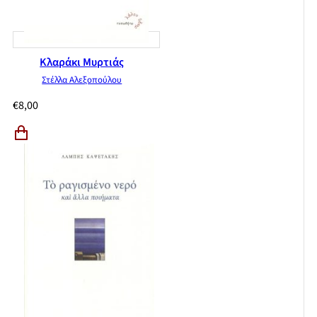
Οδεύοντας δίχως άστρα
Εν-τριβές με σαρανταεννιά ρω στις Πλάτ(ρ)ες του Σεφέρη
αέναο
Απάνθισμα
Κλαράκι Μυρτιάς
Στέλλα Αλεξοπούλου
€
8,00