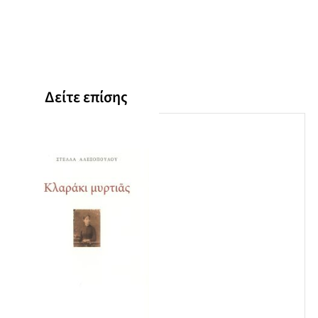
Η τελευταία λάμψη
Αν προσπεράσεις την ομίχλη
Μακριά από τους δυνατούς ανέμους
Στη μετά τον αφανισμό των αισθήσεων εποχή
Η άφιξη του βασιλιά Υπομένη
Το μοιραίο ήτα
Δείτε επίσης
Μετεξέλιξη
Ο αδόκιμος πληθυντικός
Η θυμική επωδός
Ουτοπίες, ου τόποι, βοσκότοποι
Σαν άψογο απαρέμφατο
Κατακαημένη Τρίτη
Με φλάουτα, με βιολιά ή και ταμπούρλα, το πολύ κυρ’
ελέησον (πλέον του τριακοντάκις) το βαριέται κι ο τίτλος
Στη μουσική των ήχων της νερυσυρμής
Θέμα εκθέσεως ελληνομαθών μαθητών: "Η θητεία του θήτα"
Στην αντιπέρα όχθη
Το δυικό συναίσθημα
Σκηνές στο δρόμο και άλλού
Άλλο οι θυμωμένοι, άλλο οι θημωνιές
Το παιδί που κρύβουμε μέσα μας