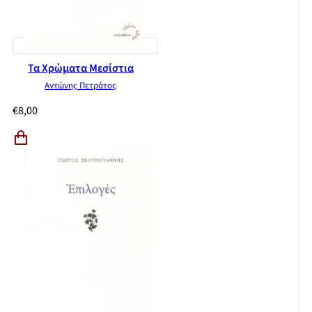
Τα Χρώματα Μεσίστια
Αντώνης Πετράτος
€
8,00