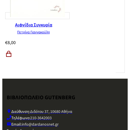
Αιφνίδια Συγκυρία
Πετρίνα Γιαννακούλη
€
8,00
ΒΙΒΛΙΟΠΩΛΕΙΟ GUTENBERG
Διεύθυνση:
Διδότου 37, 10680 Αθήνα
Τηλέφωνο:
210-3642003
Email:
info@dardanosnet.gr