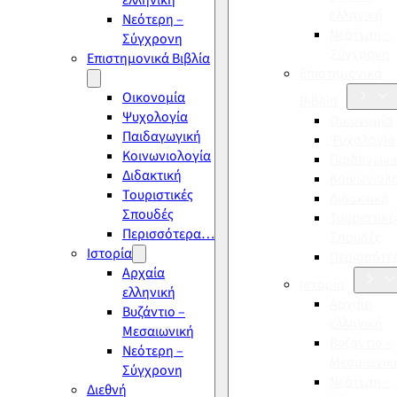
ελληνική
ελληνική
Νεότερη –
Νεότερη –
Σύγχρονη
Σύγχρονη
Επιστημονικά Βιβλία
Επιστημονικά
Οικονομία
Βιβλία
Ψυχολογία
Οικονομία
Παιδαγωγική
Ψυχολογία
Κοινωνιολογία
Παιδαγωγι
Διδακτική
Κοινωνιολ
Τουριστικές
Διδακτική
Σπουδές
Τουριστικέ
Περισσότερα…
Σπουδές
Ιστορία
Περισσότ
Αρχαία
Ιστορία
ελληνική
Αρχαία
Βυζάντιο –
ελληνική
Μεσαιωνική
Βυζάντιο –
Νεότερη –
Μεσαιωνικ
Σύγχρονη
Νεότερη –
Διεθνή