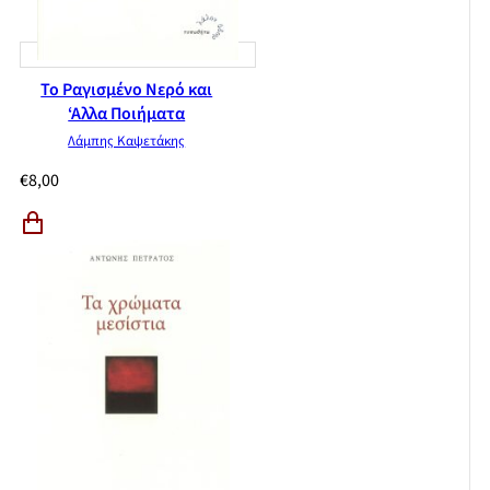
Το Ραγισμένο Νερό και
‘Αλλα Ποιήματα
Λάμπης Καψετάκης
€
8,00