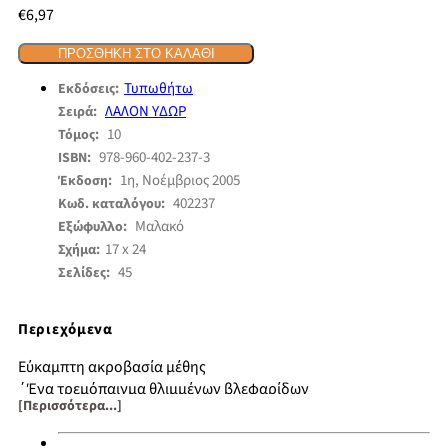
€
6,97
ΠΡΟΣΘΉΚΗ ΣΤΟ ΚΑΛΆΘΙ
Τυπωθήτω
Εκδόσεις:
ΛΑΛΟΝ ΥΔΩΡ
Σειρά:
10
Τόμος:
978-960-402-237-3
ISBN:
1η, Νοέμβριος 2005
Έκδοση:
402237
Κωδ. καταλόγου:
Μαλακό
Εξώφυλλο:
17 x 24
Σχήμα:
45
Σελίδες:
Περιεχόμενα
Εύκαμπτη ακροβασία μέθης
΄Ένα τρεμόπαιγμα θλιμμένων βλεφαρίδων
[Περισσότερα...]
Εύθραυστο φυσητό γυαλί
Μαρμαρυγή